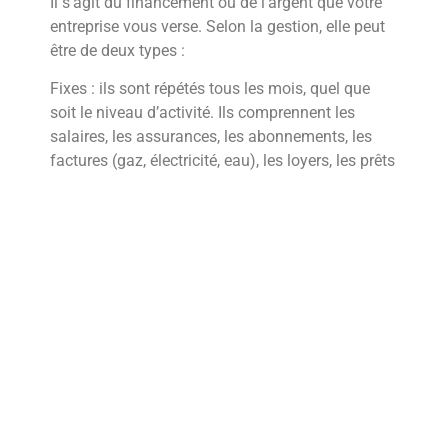
Il s’agit du financement ou de l’argent que votre
entreprise vous verse. Selon la gestion, elle peut
être de deux types :
Fixes : ils sont répétés tous les mois, quel que
soit le niveau d’activité. Ils comprennent les
salaires, les assurances, les abonnements, les
factures (gaz, électricité, eau), les loyers, les prêts
et les impôts.
Variable : comprend les paiements aux
fournisseurs, l’achat de matières premières, le
transport, l’expédition, les frais accessoires et les
services tels que le comptable, les avocats ou les
consultants.
Comment établir un
budget de trésorerie?