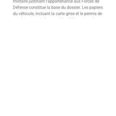
militaire justifiant l’appartenance aux Forces de
Défense constitue la base du dossier. Les papiers
du véhicule, incluant la carte grise et le permis de
conduire, sont indispensables. L’historique de
conduite et le relevé d’informations de
l’assurance précédente permettent d’évaluer le
bonus-malus. Ces éléments déterminent la
tarification personnalisée et l’accès aux garanties
spécifiques militaires.
Les étapes pour obtenir les
tarifs préférentiels
L’obtention des avantages tarifaires suit un
processus structuré. La première étape consiste à
choisir une formule adaptée parmi les trois
options : Tous Risques, Tiers ou Responsabilité
Civile. Les militaires peuvent accéder à des
réductions exclusives, notamment une