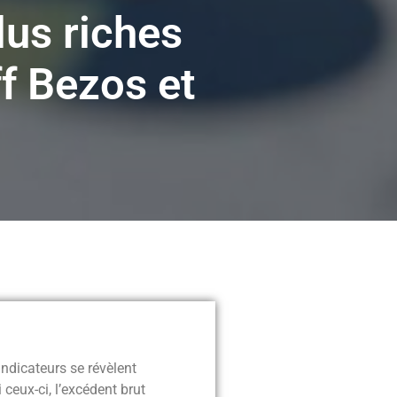
lus riches
f Bezos et
indicateurs se révèlent
ceux-ci, l’excédent brut