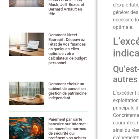
d’exploitati
Musk, Jeff Bezos et
Bernard Arnault en
générer des 
tête
2 juillet 2026
nécessite to
optimale.
Comment Direct
L’exc
Ecureuil : Découvrez
l’état de vos finances
en quelques clics
indic
optimise votre
calculateur de budget
personnel
Qu’est
28 juin 2026
autres
Comment choisir un
cabinet de conseil en
L’excédent b
gestion de patrimoine
indépendant
exploitation
25 juin 2026
principale 
Concrètement
Paiement par carte
courantes, 
bancaire sur Internet :
les nouvelles normes
ainsi du rés
de sécurité qui
événements 
protègent vos achats