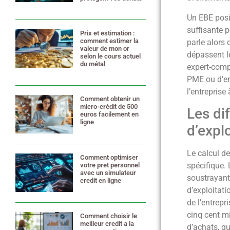
18 mai 2026
Un EBE posit
suffisante p
Prix et estimation :
comment estimer la
parle alors 
valeur de mon or
dépassent le
selon le cours actuel
du métal
expert-compt
7 mai 2026
PME ou d’en
l’entreprise
Comment obtenir un
micro-crédit de 500
Les di
euros facilement en
ligne
d’expl
4 mai 2026
Le calcul de
Comment optimiser
spécifique. 
votre pret personnel
avec un simulateur
soustrayant 
credit en ligne
18 juin 2025
d’exploitati
de l’entrepr
cinq cent mi
Comment choisir le
meilleur credit a la
d’achats, qu