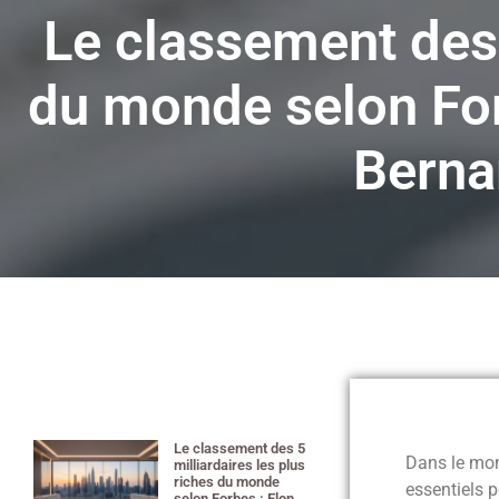
Le classement des 
du monde selon For
Berna
Le classement des 5
Dans le mond
milliardaires les plus
riches du monde
essentiels p
selon Forbes : Elon