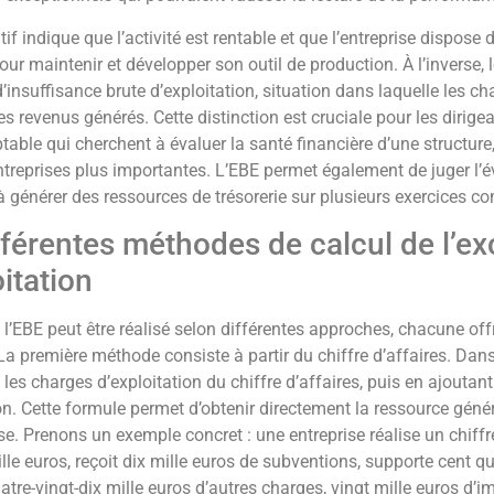
if indique que l’activité est rentable et que l’entreprise dispose 
our maintenir et développer son outil de production. À l’inverse, 
d’insuffisance brute d’exploitation, situation dans laquelle les ch
s revenus générés. Cette distinction est cruciale pour les dirigean
able qui cherchent à évaluer la santé financière d’une structure,
treprises plus importantes. L’EBE permet également de juger l’é
 à générer des ressources de trésorerie sur plusieurs exercices c
fférentes méthodes de calcul de l’ex
oitation
 l’EBE peut être réalisé selon différentes approches, chacune of
La première méthode consiste à partir du chiffre d’affaires. Dans
les charges d’exploitation du chiffre d’affaires, puis en ajoutan
on. Cette formule permet d’obtenir directement la ressource génér
ise. Prenons un exemple concret : une entreprise réalise un chiffr
lle euros, reçoit dix mille euros de subventions, supporte cent qu
atre-vingt-dix mille euros d’autres charges, vingt mille euros d’i