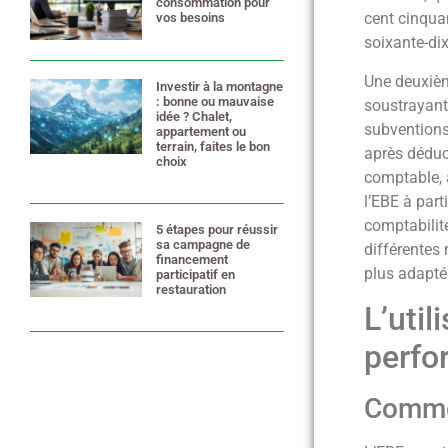
consommation pour
cent cinqua
vos besoins
18 juin 2025
soixante-dix
Une deuxièm
Investir à la montagne
: bonne ou mauvaise
soustrayant 
idée ? Chalet,
subventions 
appartement ou
terrain, faites le bon
après déduc
choix
comptable, 
24 avril 2025
l’EBE à par
comptabilité
5 étapes pour réussir
sa campagne de
différentes
financement
plus adaptée
participatif en
restauration
17 mars 2025
L’util
perfo
Commen